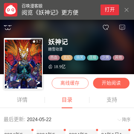
召唤漫客娘
打开
阅览《妖神记》更方便
妖神记
9.7
踏雪动漫
热血
玄幻
搞笑
连载
少男
其他
18.9亿
离线缓存
开始阅读
详情
目录
支持
最后更新:
2024-05-22
降序