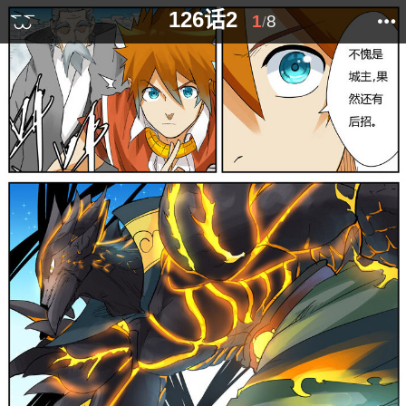
126话2
1
8
/