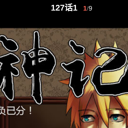
127话1
1
9
/