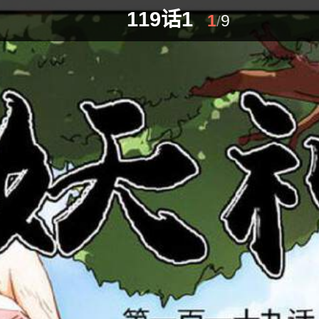
119话1
1
9
/