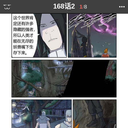
168话2
1
8
/