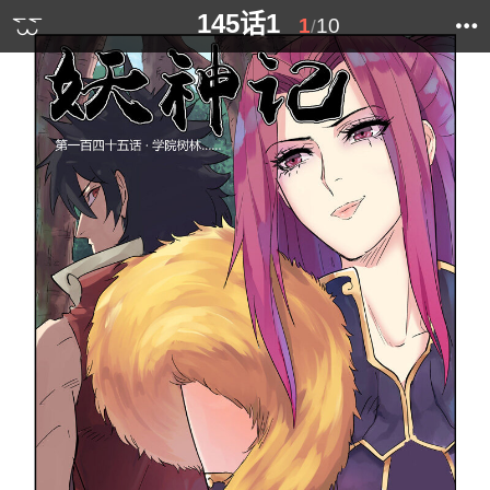
145话1
1
10
/