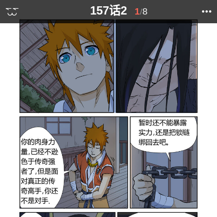
157话2
1
8
/