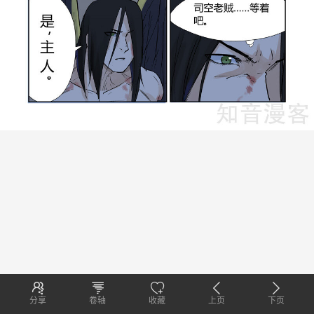
分享
卷轴
收藏
上页
下页