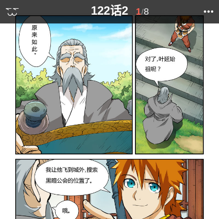
122话2
1
8
/