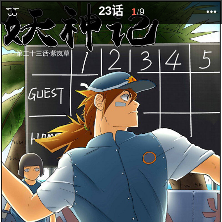
23话
1
9
/