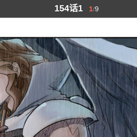
154话1
1
9
/