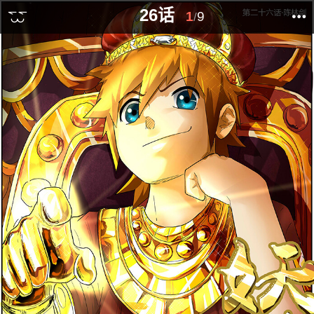
26话
1
9
/