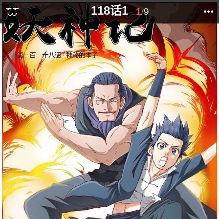
118话1
1
9
/