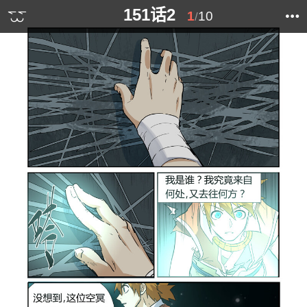
151话2
1
10
/