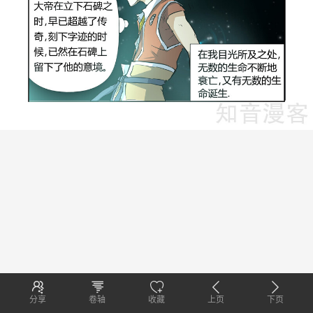
分享
卷轴
收藏
上页
下页