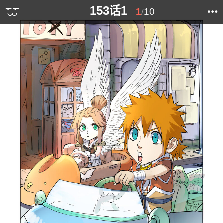
153话1
1
10
/