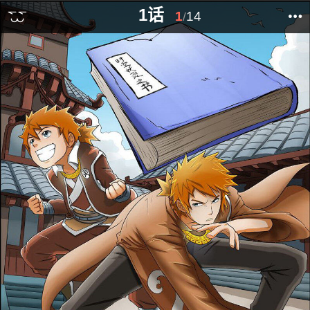
1话
1
14
/