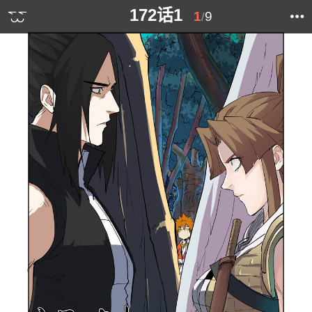
172话1
1
9
/