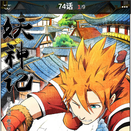
74话
1
9
/