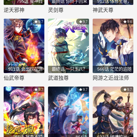
795话 魔神戮
最终话 你终于回来
913话 体修至尊，
世？！
了
你且如何？
逆天邪神
灵剑尊
神武天尊
9.7
9.7
9.6
911话 会出现在这
最终话 一只王八？
566话 茫茫的追随
里
者
仙武帝尊
武道独尊
网游之近战法师
9.7
9.7
9.7
768话 状态不错
864话
633话 破魂梭出，