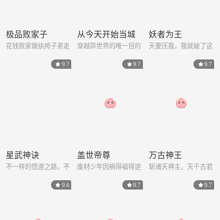
极品败家子
从今天开始当城
妖者为王
主
花钱败家做纨绔子弟走
穿越异世界的唯一目的
天要压我，我就破了这
上人生巅峰！
是搞事！
个天
9.7
9.7
9.7
星武神诀
盖世帝尊
万古神王
不一样的悟道之路，不
废材少年因祸得福得逆
斩诸天神主，灭千古君
一样的传奇！
天功法
皇，此生我将为王
9.6
9.7
9.7