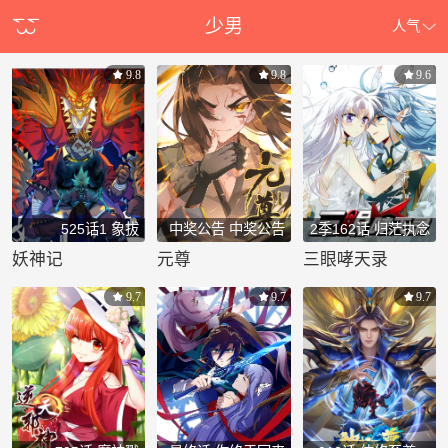
少男
人气
9.8
9.8
9.6
525话1 象拔
中奖公告 中奖公告
2季162话 归茫执念
1
妖神记
元尊
三眼哮天录
9.7
9.7
9.7