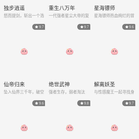
独步逍遥
重生八万年
星海镖师
怒而提剑，斩出一个浩
一代强者星尘大帝的复
星海镖师热血绚烂的冒
瀚宇宙
仇之路
险成长故事……
9.7
9.7
9.6
仙帝归来
绝世武神
解离妖圣
坠入仙界三千年，破空
强者生存，弱者淘汰
与性感魔王一起寻找身
回归守护你！
世之谜
9.6
9.8
9.7