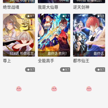
神器争锋
绝世战魂
我是大仙尊
逆天剑神
9.7
9.7
9.7
514话 听信谣言
最终话 胜利！
最终话
尊上
全能高手
都市仙王
9.7
9.7
9.7