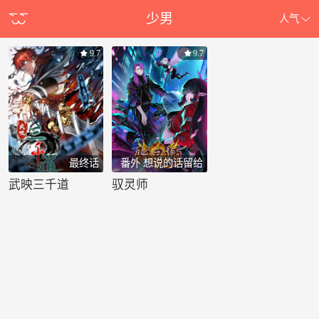
少男
人气
9.7
9.7
最终话
番外 想说的话留给
你们填写
武映三千道
驭灵师