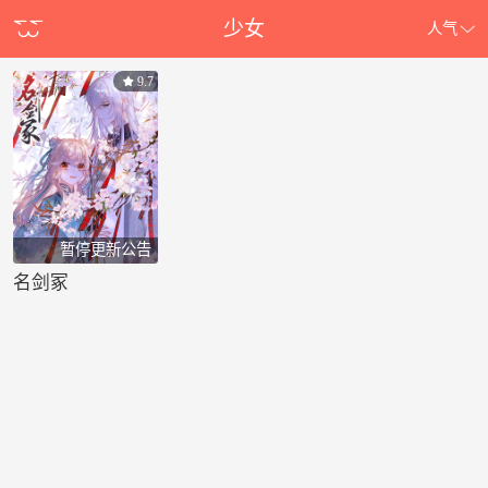
少女
人气
9.7
暂停更新公告
名剑冢