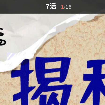
7话
1
16
/