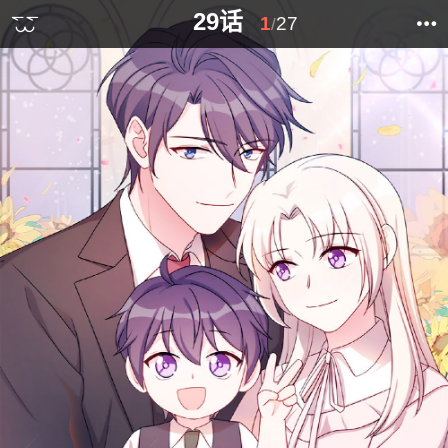
29话
1
27
/