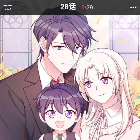
28话
1
29
/