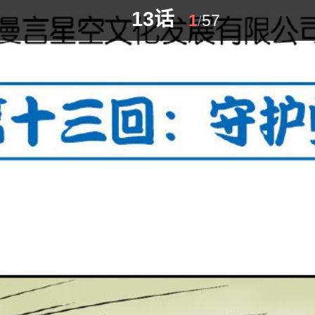
13话
1
57
/