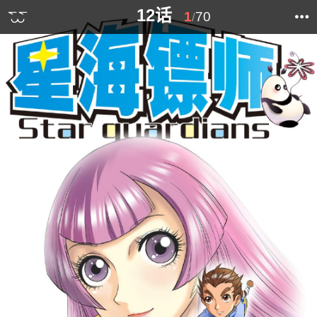
12话
1
70
/