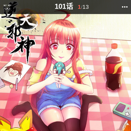
101话
1
13
/