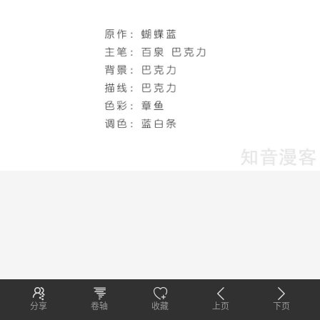
分享
卷轴
收藏
上页
下页