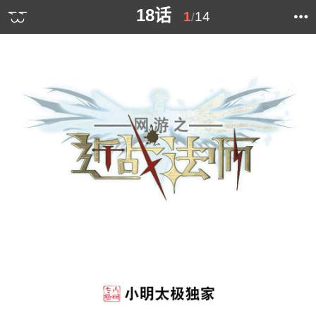
18话
1
14
/