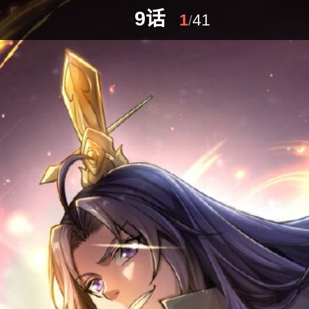
9话
1
41
/