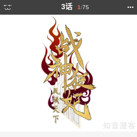
3话
1
75
/