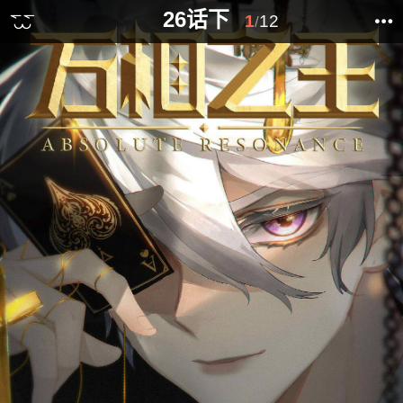
26话下
1
12
/