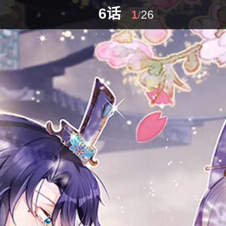
6话
1
26
/