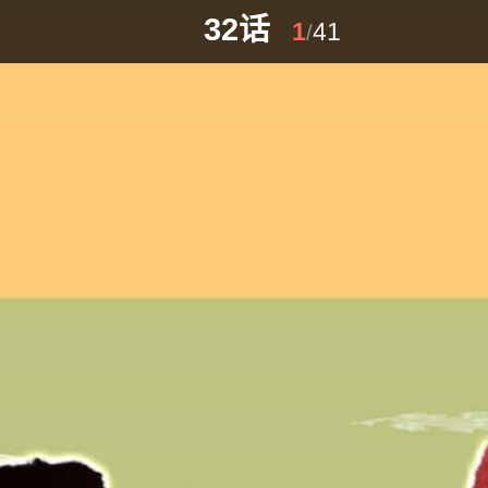
32话
1
41
/