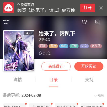
召唤漫客娘
打开
阅览《她来了，请...》更方便
她来了，请趴下
9.7
飒飒动漫
恋爱
都市
霸总
连载
少女
飒漫画
2.5亿
离线缓存
开始阅读
详情
目录
支持
最后更新:
2024-02-09
降序