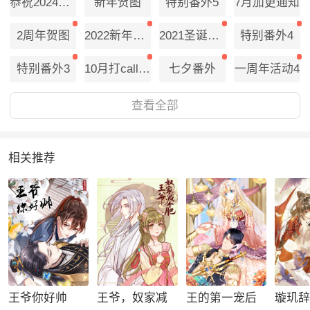
恭祝2024年新春快乐！
新年贺图
特别番外5
7月加更通知
2周年贺图
2022新年贺图
2021圣诞贺图
特别番外4
特别番外3
10月打call活动
七夕番外
一周年活动4
一周年贺图&寄语
一周年活动3
一周年活动2
一周年活动1
查看全部
五月打call活动通知
特别番外2
圣诞贺图
万圣节番外
相关推荐
收费公告&中奖名单
48话
47话
46话
45话
44话
43话
42话
中秋贺图
41话
连更预告及活动通知
40话
39话
38话
37话
36话
王爷你好帅
王爷，奴家减
王的第一宠后
璇玑
35话
34话
33话
特别番外1