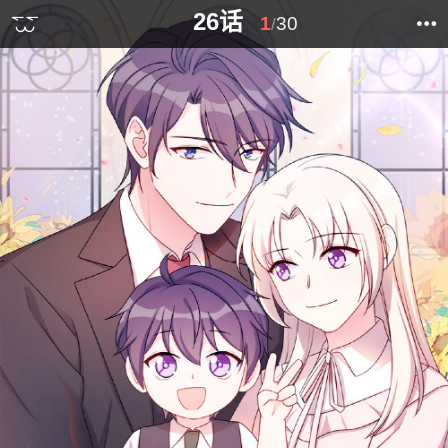
26话
1
30
/