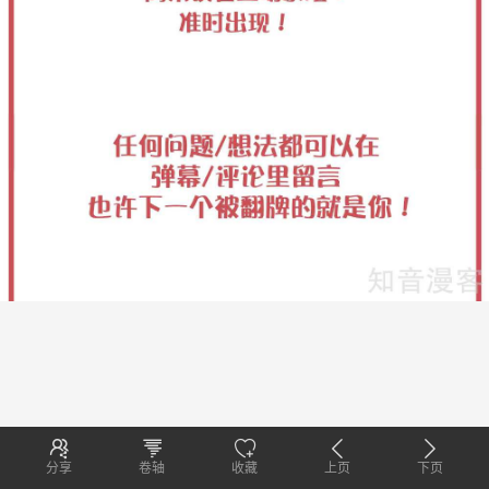
分享
卷轴
收藏
上页
下页