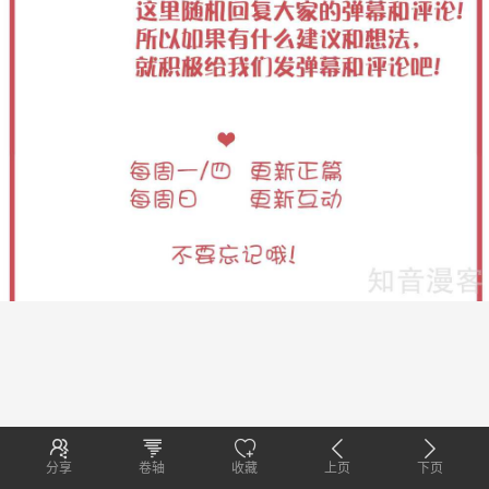
分享
卷轴
收藏
上页
下页