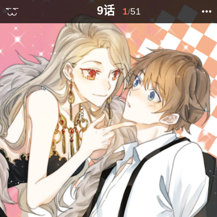
9话
1
51
/