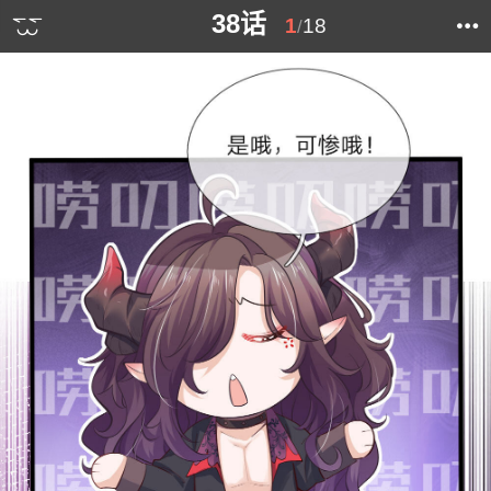
38话
1
18
/