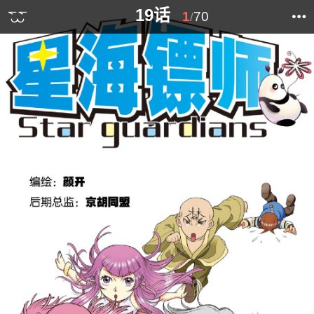
19话
1
70
/