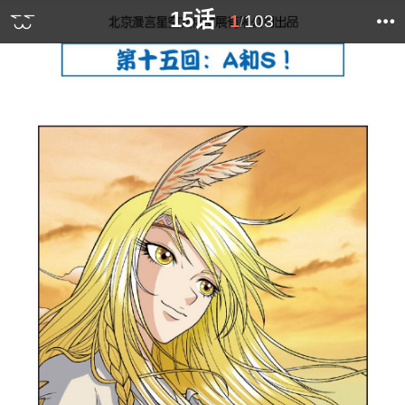
15话
1
103
/