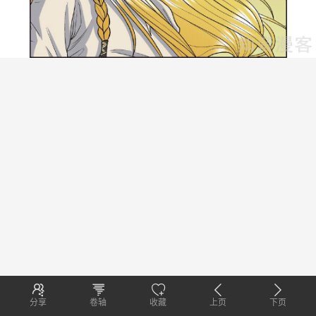
分享
卷轴
收藏
上页
下页