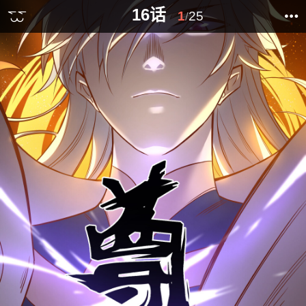
16话
1
25
/