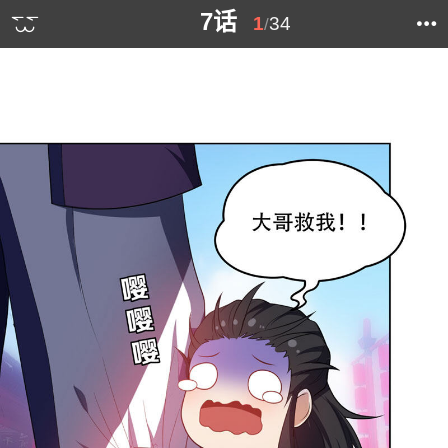
7话
1
34
/