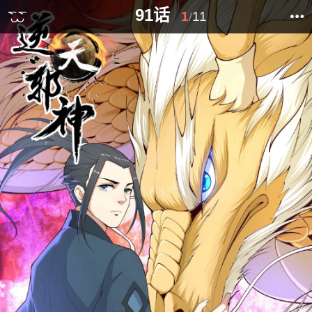
91话
1
11
/