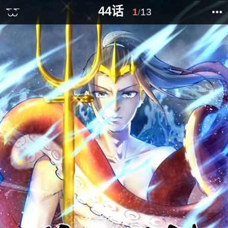
44话
1
13
/