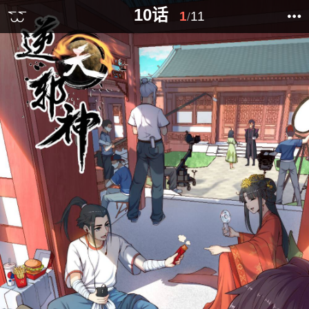
10话
1
11
/