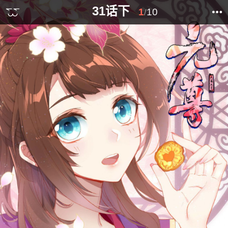
31话下
1
10
/