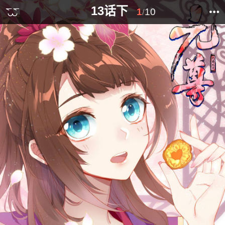
13话下
1
10
/