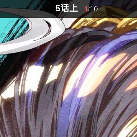
5话上
1
10
/