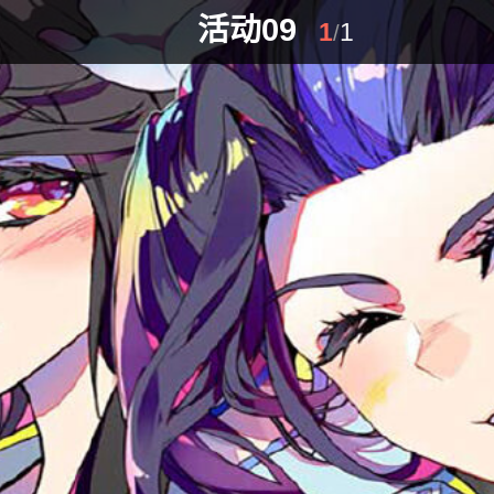
活动09
1
1
/