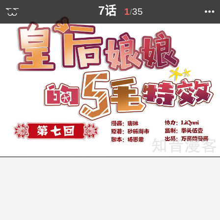
7话
1
35
/